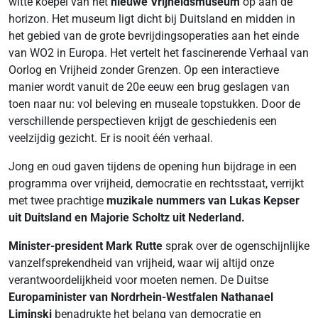
witte koepel van het
nieuwe Vrijheidsmuseum
op aan de
horizon.
Het museum ligt dicht bij Duitsland en midden in
het gebied van de grote bevrijdingsoperaties aan het einde
van WO2 in Europa. Het vertelt het fascinerende Verhaal van
Oorlog en Vrijheid zonder Grenzen. Op een interactieve
manier wordt vanuit de 20e eeuw een brug geslagen van
toen naar nu: vol beleving en museale topstukken. Door de
verschillende perspectieven krijgt de geschiedenis een
veelzijdig gezicht. Er is nooit één verhaal.
Jong en oud gaven tijdens de opening hun bijdrage in een
programma over vrijheid, democratie en rechtsstaat, verrijkt
met twee prachtige
muzikale nummers van Lukas Kepser
uit Duitsland en Majorie Scholtz uit Nederland.
Minister-president Mark Rutte
sprak over de ogenschijnlijke
vanzelfsprekendheid van vrijheid, waar wij altijd onze
verantwoordelijkheid voor moeten nemen. De Duitse
Europaminister van Nordrhein-Westfalen Nathanael
Liminski
benadrukte het belang van democratie en