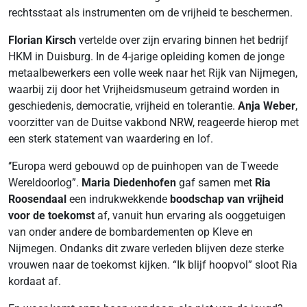
rechtsstaat als instrumenten om de vrijheid te beschermen.
Florian Kirsch
vertelde over zijn ervaring binnen het bedrijf
HKM in Duisburg. In de 4-jarige opleiding komen de jonge
metaalbewerkers een volle week naar het Rijk van Nijmegen,
waarbij zij door het Vrijheidsmuseum getraind worden in
geschiedenis, democratie, vrijheid en tolerantie.
Anja Weber
,
voorzitter van de Duitse vakbond NRW, reageerde hierop met
een sterk statement van waardering en lof.
‘’Europa werd gebouwd op de puinhopen van de Tweede
Wereldoorlog”.
Maria Diedenhofen
gaf samen met
Ria
Roosendaal
een indrukwekkende
boodschap van vrijheid
voor de toekomst
af, vanuit hun ervaring als ooggetuigen
van onder andere de bombardementen op Kleve en
Nijmegen. Ondanks dit zware verleden blijven deze sterke
vrouwen naar de toekomst kijken. “Ik blijf hoopvol” sloot Ria
kordaat af.