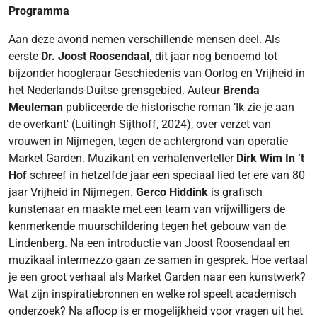
Programma
Aan deze avond nemen verschillende mensen deel. Als
eerste
Dr. Joost Roosendaal,
dit jaar nog benoemd tot
bijzonder hoogleraar Geschiedenis van Oorlog en Vrijheid in
het Nederlands-Duitse grensgebied. Auteur
Brenda
Meuleman
publiceerde de historische roman ‘Ik zie je aan
de overkant' (Luitingh Sijthoff, 2024), over verzet van
vrouwen in Nijmegen, tegen de achtergrond van operatie
Market Garden. Muzikant en verhalenverteller
Dirk Wim In ‘t
Hof
schreef in hetzelfde jaar een speciaal lied ter ere van 80
jaar Vrijheid in Nijmegen.
Gerco Hiddink
is grafisch
kunstenaar en maakte met een team van vrijwilligers de
kenmerkende muurschildering tegen het gebouw van de
Lindenberg. Na een introductie van Joost Roosendaal en
muzikaal intermezzo gaan ze samen in gesprek. Hoe vertaal
je een groot verhaal als Market Garden naar een kunstwerk?
Wat zijn inspiratiebronnen en welke rol speelt academisch
onderzoek? Na afloop is er mogelijkheid voor vragen uit het