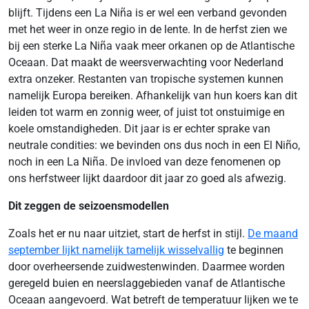
blijft. Tijdens een La Niña is er wel een verband gevonden
met het weer in onze regio in de lente. In de herfst zien we
bij een sterke La Niña vaak meer orkanen op de Atlantische
Oceaan. Dat maakt de weersverwachting voor Nederland
extra onzeker. Restanten van tropische systemen kunnen
namelijk Europa bereiken. Afhankelijk van hun koers kan dit
leiden tot warm en zonnig weer, of juist tot onstuimige en
koele omstandigheden. Dit jaar is er echter sprake van
neutrale condities: we bevinden ons dus noch in een El Niño,
noch in een La Niña. De invloed van deze fenomenen op
ons herfstweer lijkt daardoor dit jaar zo goed als afwezig.
Dit zeggen de seizoensmodellen
Zoals het er nu naar uitziet, start de herfst in stijl.
De maand
september lijkt namelijk tamelijk wisselvallig
te beginnen
door overheersende zuidwestenwinden. Daarmee worden
geregeld buien en neerslaggebieden vanaf de Atlantische
Oceaan aangevoerd. Wat betreft de temperatuur lijken we te