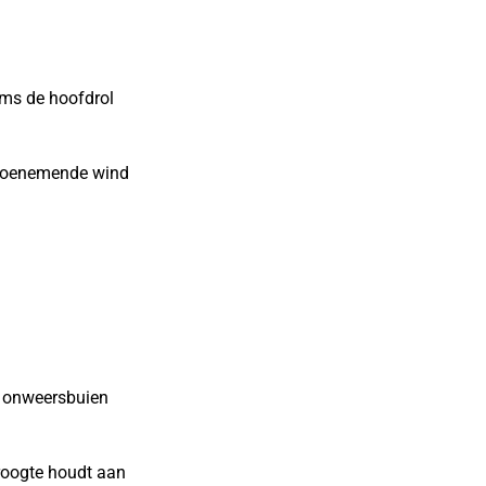
ms de hoofdrol
n toenemende wind
 onweersbuien
roogte houdt aan