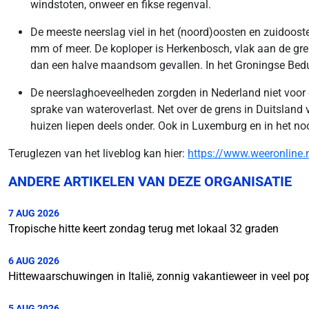
windstoten, onweer en fikse regenval.
De meeste neerslag viel in het (noord)oosten en zuidoos
mm of meer. De koploper is Herkenbosch, vlak aan de gr
dan een halve maandsom gevallen. In het Groningse Bed
De neerslaghoeveelheden zorgden in Nederland niet voor 
sprake van wateroverlast. Net over de grens in Duitslan
huizen liepen deels onder. Ook in Luxemburg en in het no
Teruglezen van het liveblog kan hier:
https://www.weeronline.
ANDERE ARTIKELEN VAN DEZE ORGANISATIE
7 AUG 2026
Tropische hitte keert zondag terug met lokaal 32 graden
6 AUG 2026
Hittewaarschuwingen in Italië, zonnig vakantieweer in veel p
5 AUG 2026