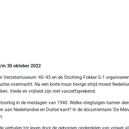
 t/m 30 oktober 2022
erzetsmuseum '40-'45 en de Stichting Fokker G-1 organiseren ee
itse overmacht. Na een korte maar hevige strijd moest Nederlan
ken. Vrede en vrijheid zijn niet vanzelfsprekend.
oorlog in de meidagen van 1940. Welke vliegtuigen namen deel 
n aan Nederlandse en Duitse kant? In de documentaire 'De Meivlie
n.
erhalen tot leven door de geborgen onderdelen van vrijwel alle