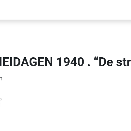
DAGEN 1940 . “De strij
m