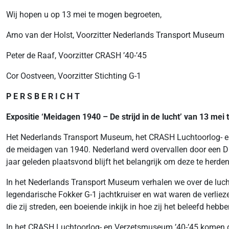
Wij hopen u op 13 mei te mogen begroeten,
Arno van der Holst, Voorzitter Nederlands Transport Museum
Peter de Raaf, Voorzitter CRASH ’40-’45
Cor Oostveen, Voorzitter Stichting G-1
P E R S B E R I C H T
Expositie ‘Meidagen 1940 – De strijd in de lucht’ van 13 mei
Het Nederlands Transport Museum, het CRASH Luchtoorlog- en V
de meidagen van 1940. Nederland werd overvallen door een Du
jaar geleden plaatsvond blijft het belangrijk om deze te herden
In het Nederlands Transport Museum verhalen we over de lucht
legendarische Fokker G-1 jachtkruiser en wat waren de verlieze
die zij streden, een boeiende inkijk in hoe zij het beleefd hebbe
In het CRASH Luchtoorlog- en Verzetsmuseum ’40-’45 komen de v