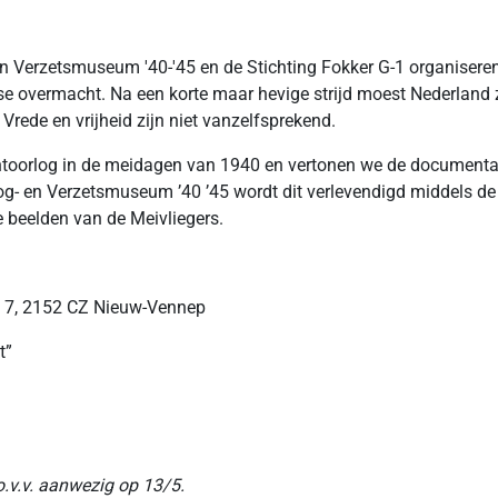
erzetsmuseum '40-'45 en de Stichting Fokker G-1 organiseren ee
 overmacht. Na een korte maar hevige strijd moest Nederland z
Vrede en vrijheid zijn niet vanzelfsprekend.
oorlog in de meidagen van 1940 en vertonen we de documentaire 
rlog- en Verzetsmuseum ’40 ’45 wordt dit verlevendigd middels de 
 beelden van de Meivliegers.
t 7, 2152 CZ Nieuw-Vennep
t”
.v.v. aanwezig op 13/5.