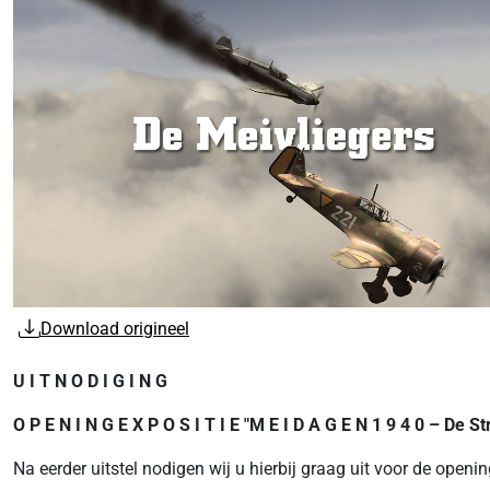
Download origineel
U I T N O D I G I N G
O P E N I N G E X P O S I T I E "M E I D A G E N 1 9 4 0 – De Str
Na eerder uitstel nodigen wij u hierbij graag uit voor de openi