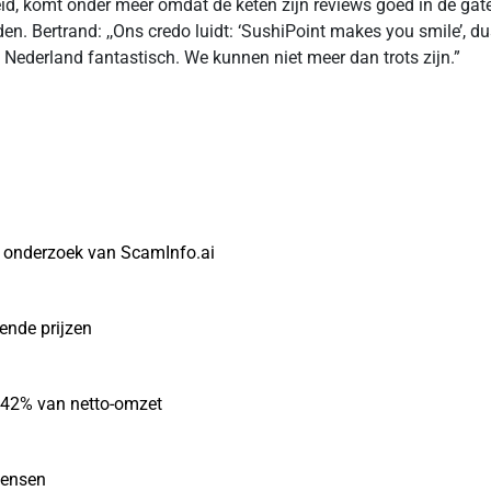
id, komt onder meer omdat de keten zijn reviews goed in de gat
en. Bertrand: ,,Ons credo luidt: ‘SushiPoint makes you smile’, du
Nederland fantastisch. We kunnen niet meer dan trots zijn.”
t onderzoek van ScamInfo.ai
gende prijzen
r 42% van netto-omzet
mensen