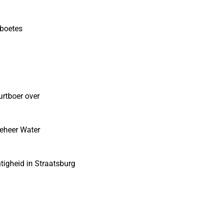
sboetes
urtboer over
eheer Water
tigheid in Straatsburg