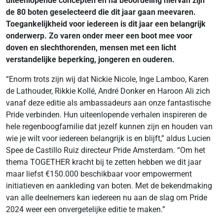
uiteenlopende concepten en na beoordeling hiervan zijn
de 80 boten geselecteerd die dit jaar gaan meevaren.
Toegankelijkheid voor iedereen is dit jaar een belangrijk
onderwerp. Zo varen onder meer een boot mee voor
doven en slechthorenden, mensen met een licht
verstandelijke beperking, jongeren en ouderen.
“Enorm trots zijn wij dat Nickie Nicole, Inge Lamboo, Karen
de Lathouder, Rikkie Kollé, André Donker en Haroon Ali zich
vanaf deze editie als ambassadeurs aan onze fantastische
Pride verbinden. Hun uiteenlopende verhalen inspireren de
hele regenboogfamilie dat jezelf kunnen zijn en houden van
wie je wilt voor iedereen belangrijk is en blijft,” aldus Lucien
Spee de Castillo Ruiz directeur Pride Amsterdam. “Om het
thema TOGETHER kracht bij te zetten hebben we dit jaar
maar liefst €150.000 beschikbaar voor empowerment
initiatieven en aankleding van boten. Met de bekendmaking
van alle deelnemers kan iedereen nu aan de slag om Pride
2024 weer een onvergetelijke editie te maken.”