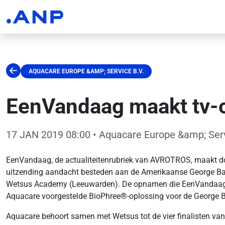
AQUACARE EUROPE &AMP; SERVICE B.V.
EenVandaag maakt tv-o
17 JAN 2019 08:00
• Aquacare Europe &amp; Serv
EenVandaag, de actualiteitenrubriek van AVROTROS, maakt don
uitzending aandacht besteden aan de Amerikaanse George Barle
Wetsus Academy (Leeuwarden). De opnamen die EenVandaag maa
Aquacare voorgestelde BioPhree
®
-oplossing voor de George B
Aquacare behoort samen met Wetsus tot de vier finalisten van 