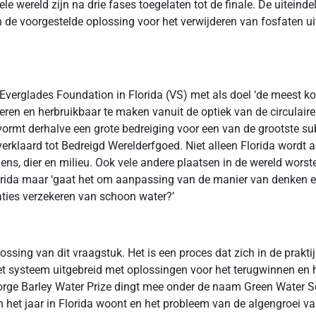
le wereld zijn na drie fases toegelaten tot de finale. De uiteind
an de voorgestelde oplossing voor het verwijderen van fosfaten ui
 Everglades Foundation in Florida (VS) met als doel ‘de meest k
jderen en herbruikbaar te maken vanuit de optiek van de circula
 vormt derhalve een grote bedreiging voor een van de grootste 
verklaard tot Bedreigd Werelderfgoed. Niet alleen Florida wordt a
ens, dier en milieu. Ook vele andere plaatsen in de wereld wors
 Florida maar ‘gaat het om aanpassing van de manier van denken
ties verzekeren van schoon water?’
sing van dit vraagstuk. Het is een proces dat zich in de praktij
et systeem uitgebreid met oplossingen voor het terugwinnen en
orge Barley Water Prize dingt mee onder de naam Green Water
n het jaar in Florida woont en het probleem van de algengroei 