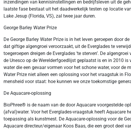
inzendingen van kennisinstellingen en bedrijfsleven uit de gehe
laatste fase bestaat uit het daadwerkelijk testen op locatie v
Lake Jesup (Florida, VS), zal twee jaar duren.
George Barley Water Prize
De George Barley Water Prize is in het leven geroepen door de
dat giftige algengroei veroorzaakt, uit de Everglades te verwi
toegeroepen dreigen de Everglades ‘te sterven’. De algengroei
de Unesco op de Werelderfgoedlijst geplaatst is en in 2010 is 
water die een gevaar vormen voor het schone water, voor de m
Water Prize niet alleen een oplossing voor het vraagstuk in
mensheid voor staat: hoe kunnen we onze toekomstige genera
De Aquacare-oplossing
BioPhree
®
is de naam van de door Aquacare voorgestelde oplos
(afval)water. Voor het Everglades-vraagstuk heeft Aquacare h
toepassing als kunstmest. De Aquacare-oplossing voor de Ge
Aquacare directeur/eigenaar Koos Baas, die een groot deel va