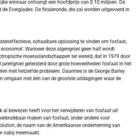
elijke winnaar ontvangt een hoofdprijs van $ 10 miljoen. De
t de Everglades. De finaleronde, die zal worden uitgevoerd in
osteneffectieve, schaalbare oplossing te vinden om fosfaat,
ire economie’. Wanneer deze algengroei geen halt wordt
subtropische moeraslandschappen ter wereld, dat in 1979 door
l jarengroei geteisterd door grote hoeveelheden fosfaat in het
telen met hetzelfde probleem. Daarmee is de George Barley
 en omgaan met één van de grootste uitdagingen waar de
k al bewezen heeft voor het verwijderen van fosfaat uit
 herbruikbaar maken van fosfaat, onder andere voor
 Solution, de naam van de Amerikaanse onderneming van
van nabij meemaakt.