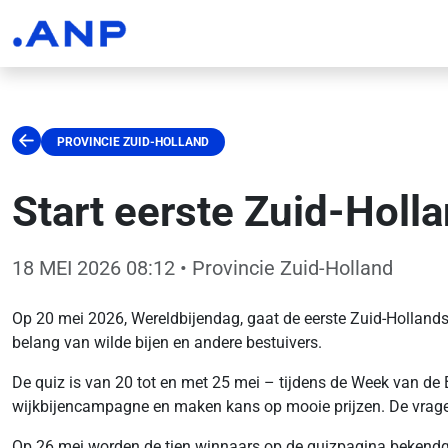
PROVINCIE ZUID-HOLLAND
Start eerste Zuid-Holl
18 MEI 2026 08:12
• Provincie Zuid-Holland
Op 20 mei 2026, Wereldbijendag, gaat de eerste Zuid-Hollandse
belang van wilde bijen en andere bestuivers.
De quiz is van 20 tot en met 25 mei – tijdens de Week van de 
wijkbijencampagne en maken kans op mooie prijzen. De vragen 
Op 26 mei worden de tien winnaars op de quizpagina bekendg