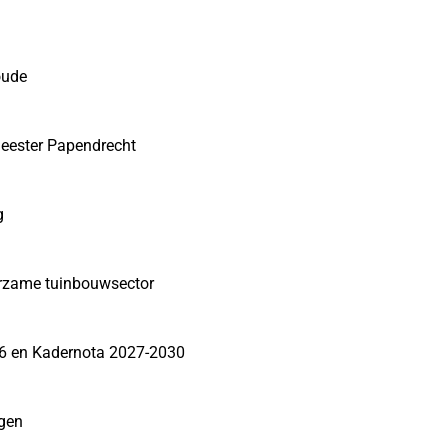
oude
eester Papendrecht
g
urzame tuinbouwsector
26 en Kadernota 2027-2030
ngen