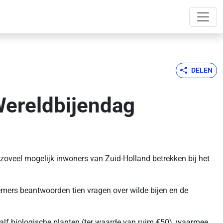
DELEN
 Wereldbijendag
 zoveel mogelijk inwoners van Zuid-Holland betrekken bij het
emers beantwoorden tien vragen over wilde bijen en de
lf biologische planten (ter waarde van ruim €50), waarmee