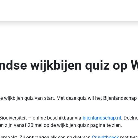
andse wijkbijen quiz op
 wijkbijen quiz van start. Met deze quiz wil het Bijenlandschap
Biodiversiteit – online beschikbaar via
bijenlandschap.nl
. Deeln
zijn vanaf 20 mei op de wijkbijen quizz pagina te zien.
emaakt. Zij ontvangen elk een pakket van
Cruydthoeck
met twaa