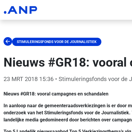
STIMULERINGSFONDS VOOR DE JOURNALISTIEK
Nieuws #GR18: vooral
23 MRT 2018 15:36
• Stimuleringsfonds voor de J
Nieuws #GR18: vooral campagnes en schandalen
In aanloop naar de gemeenteraadsverkiezingen is er door med
onderzoek van het Stimuleringsfonds voor de Journalistiek. 
landelijke media gedomineerd door berichten over campagn
Top 5 Landelijk nieuwsaanbod Top 5 Verkiezingsthema’s vlg