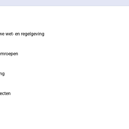
we wet- en regelgeving
 omroepen
ing
jecten