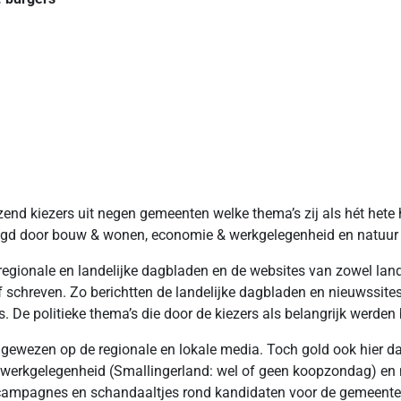
zend kiezers uit negen gemeenten welke thema’s zij als hét hete 
volgd door bouw & wonen, economie & werkgelegenheid en natuur 
 regionale en landelijke dagbladen en de websites van zowel lan
schreven. Zo berichtten de landelijke dagbladen en nieuwssites v
s. De politieke thema’s die door de kiezers als belangrijk werd
ngewezen op de regionale en lokale media. Toch gold ook hier da
werkgelegenheid (Smallingerland: wel of geen koopzondag) en 
 campagnes en schandaaltjes rond kandidaten voor de gemeente