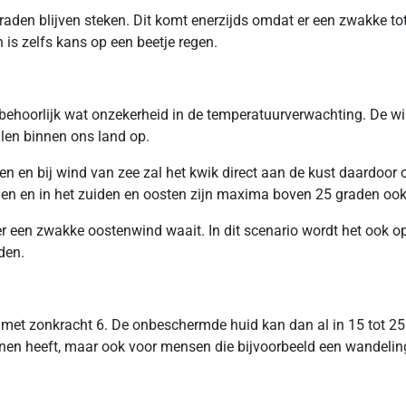
graden blijven steken. Dit komt enerzijds omdat er een zwakke t
 is zelfs kans op een beetje regen.
l behoorlijk wat onzekerheid in de temperatuurverwachting. De wi
illen binnen ons land op.
 en bij wind van zee zal het kwik direct aan de kust daardoor o
n en in het zuiden en oosten zijn maxima boven 25 graden ook
t er een zwakke oostenwind waait. In dit scenario wordt het ook 
den.
 met zonkracht 6. De onbeschermde huid kan dan al in 15 tot 2
nen heeft, maar ook voor mensen die bijvoorbeeld een wandeling