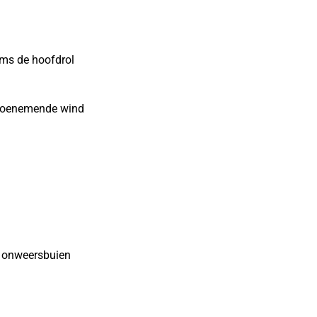
ms de hoofdrol
n toenemende wind
 onweersbuien