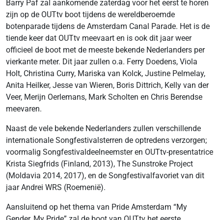
Barry Paf zal aankomende zaterdag voor het eerst te horen
zijn op de OUTtv boot tijdens de wereldberoemde
botenparade tijdens de Amsterdam Canal Parade. Het is de
tiende keer dat OUTtv meevaart en is ook dit jaar weer
officieel de boot met de meeste bekende Nederlanders per
vierkante meter. Dit jaar zullen o.a. Ferry Doedens, Viola
Holt, Christina Curry, Mariska van Kolck, Justine Pelmelay,
Anita Heilker, Jesse van Wieren, Boris Dittrich, Kelly van der
Veer, Merijn Oerlemans, Mark Scholten en Chris Berendse
meevaren.
Naast de vele bekende Nederlanders zullen verschillende
internationale Songfestivalsterren de optredens verzorgen;
voormalig Songfestivaldeelneemster en OUTtv-presentatrice
Krista Siegfrids (Finland, 2013), The Sunstroke Project
(Moldavia 2014, 2017), en de Songfestivalfavoriet van dit
jaar Andrei WRS (Roemenië).
Aansluitend op het thema van Pride Amsterdam “My
Gender, My Pride” zal de boot van OUTtv het eerste