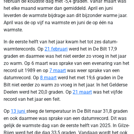
februari de koudste dag met -5,4 graden. Vanaf maart was
het elke maand warmer dan gemiddeld. April en juni
leverden de warmste bijdrage aan dit bijzonder warme jaar.
April was de op vijf na warmste en juni de op één na
warmste.
In de eerste helft van het jaar kwam het tot zes datum-
warmterecords. Op
21 februari
werd het in De Bilt 17,9
graden en daarmee was het niet eerder zo vroeg in het jaar
zo warm. Op 6 maart was sprake van een evenaring van het
record uit 1989 en op
7 maart
was weer sprake van een
datumrecord. Op
8 maart
werd het met 19,6 graden in De
Bilt niet eerder zo warm zo vroeg in het jaar. In het Gelderse
Deelen werd het 20,0 graden. Op
21 maart
was het vijfde
record van het jaar een feit.
Op
13 juni
steeg de temperatuur in De Bilt naar 31,8 graden
en ook daarmee was sprake van een datumrecord. Dit was
gelijk de warmste dag van de eerste helft van 2025. In Gilze-
Rijen werd het die dag 33,5 graden. Vandaag wordt het ook