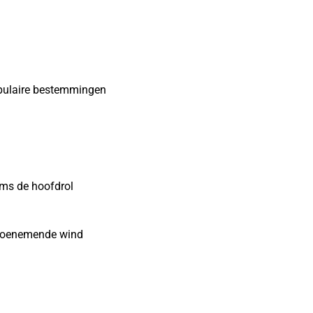
opulaire bestemmingen
ms de hoofdrol
n toenemende wind