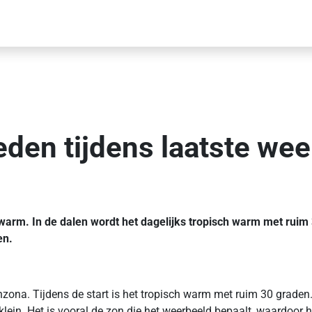
en tijdens laatste week 
eer warm. In de dalen wordt het dagelijks tropisch warm met ru
en.
inzona. Tijdens de start is het tropisch warm met ruim 30 grade
klein. Het is vooral de zon die het weerbeeld bepaalt, waardoor 