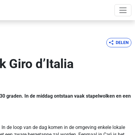
DELEN
Giro d’Italia
im 30 graden. In de middag ontstaan vaak stapelwolken en een
n. In de loop van de dag komen in de omgeving enkele lokale
het een zware bergetappe zal worden. Eenmaal in Carì is het