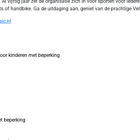
 Al vijftig jaar zet de organisatie zich in voor sporten voor ied
fiets of handbike. Ga de uitdaging aan, geniet van de prachtige V
ic.nl
oor kinderen met beperking
t beperking