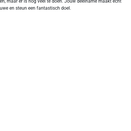
ereen, maar er is nog veel te doen. Jouw deelname maakt écht
eluwe en steun een fantastisch doel.