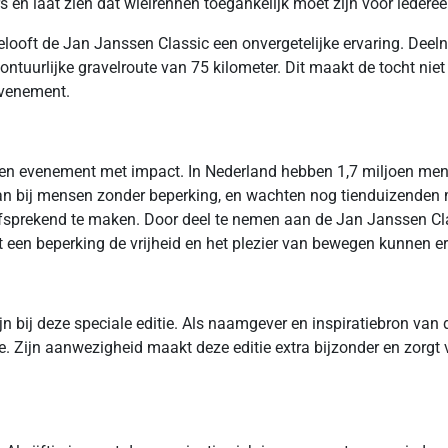
rs en laat zien dat wielrennen toegankelijk moet zijn voor iedere
elooft de Jan Janssen Classic een onvergetelijke ervaring. Deel
ntuurlijke gravelroute van 75 kilometer. Dit maakt de tocht niet
 evenement.
 een evenement met impact. In Nederland hebben 1,7 miljoen me
 dan bij mensen zonder beperking, en wachten nog tienduizende
fsprekend te maken. Door deel te nemen aan de Jan Janssen Clas
 een beperking de vrijheid en het plezier van bewegen kunnen er
 bij deze speciale editie. Als naamgever en inspiratiebron van de
ie. Zijn aanwezigheid maakt deze editie extra bijzonder en zorg