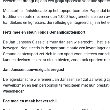
evenement draagt bij aan een gelijk speelveld voor alle sporte
Met start- en finishlocatie op het topsportcomplex Papendal b
traditionele route met meer dan 1.000 hoogtemeters en een avo
handbikers en ligfietsers, die volledig geïntegreerd zijn in het
Fiets mee en steun Fonds Gehandicaptensport
De Jan Janssen Classic is meer dan een wielertocht – het is
bewegen. Nog steeds is de sportparticipatie een kwart lager
Gehandicaptensport zet zich in om sport voor iedereen vanzel
kunnen deelnemers extra steun bieden, zodat ook sporters met
Jan Janssen aanwezig als eregast
De legendarische wielrenner Jan Janssen zelf zal aanwezig zijn
verwelkomen en hen persoonlijk te feliciteren met hun prestat
wielerhelden.
Doe mee en maak het verschil