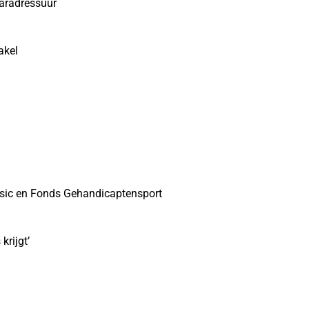
paradressuur
akel
ssic en Fonds Gehandicaptensport
krijgt’