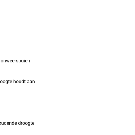
 onweersbuien
roogte houdt aan
oudende droogte