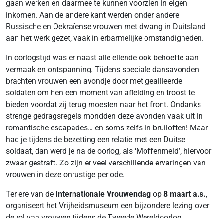
gaan werken en daarmee te kunnen voorzien in eigen
inkomen. Aan de andere kant werden onder andere
Russische en Oekraïense vrouwen met dwang in Duitsland
aan het werk gezet, vaak in erbarmelijke omstandigheden.
In oorlogstijd was er naast alle ellende ook behoefte aan
vermaak en ontspanning. Tijdens speciale dansavonden
brachten vrouwen een avondje door met geallieerde
soldaten om hen een moment van afleiding en troost te
bieden voordat zij terug moesten naar het front. Ondanks
strenge gedragsregels mondden deze avonden vaak uit in
romantische escapades… en soms zelfs in bruiloften! Maar
had je tijdens de bezetting een relatie met een Duitse
soldaat, dan werd je na de oorlog, als ‘Moffenmeid’, hiervoor
zwaar gestraft. Zo zijn er veel verschillende ervaringen van
vrouwen in deze onrustige periode.
Ter ere van de
Internationale Vrouwendag
op
8 maart a.s.
,
organiseert het Vrijheidsmuseum een bijzondere lezing over
de rol van vrouwen tijdens de Tweede Wereldoorlog.