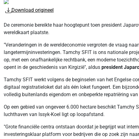
Download origineel
De ceremonie bereikte haar hoogtepunt toen president Japarov
wereldkaart plaatste.
"Veranderingen in de wereldeconomie vergroten de vraag naar 
langetermijninvesteringen. Tamchy SFIT is ons nationale proj
op, met een onafhankelijke rechtbank, een moderne toezichtho
opent in de geschiedenis van Kirgizië", aldus
president Japaro
Tamchy SFIT werkt volgens de beginselen van het Engelse comm
digitaal registratieloket dat als één loket fungeert. Een bijz
volledig buitenlands eigendom en onbeperkte repatriëring van 
Op een gebied van ongeveer 6.000 hectare beschikt Tamchy SFI
luchthaven van Issyk-Koel ligt op loopafstand.
"Grote financiële centra ontstaan doordat je begrijpt wat inte
investeringsklaar platform voor bedrijven die op zoek zijn n