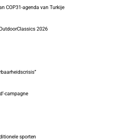
aan COP31-agenda van Turkije
 OutdoorClassics 2026
rbaarheidscrisis”
yond’-campagne
ditionele sporten