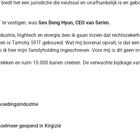
biedt het een jurisdictie die neutraal en onafhankelijk is en geb
T te vestigen, was
Seo Dong Hyun, CEO van Serim.
rindustrie, hightech en energie, ben ik gaan inzien dat rechtszeke
ten is Tamchy SFIT gebouwd. Wat mij bovenal opvalt, is dat een 
ik hier mijn familyholding ingeschreven. Voor mij is dit geen inv
trekken en ruim 10.000 banen creëren. De verwachte bijdrage 
voedingsindustrie
Koelmeer geopend in Kirgizië