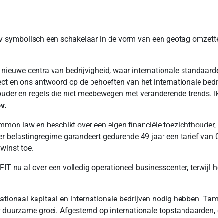
 symbolisch een schakelaar in de vorm van een geotag omzette e
nieuwe centra van bedrijvigheid, waar internationale standaar
ect en ons antwoord op de behoeften van het internationale bed
uder en regels die niet meebewegen met veranderende trends. Ik
v.
on law en beschikt over een eigen financiële toezichthouder, 
onder belastingregime garandeert gedurende 49 jaar een tarief van
winst toe.
T nu al over een volledig operationeel businesscenter, terwijl
rnationaal kapitaal en internationale bedrijven nodig hebben. Tam
aar duurzame groei. Afgestemd op internationale topstandaarde