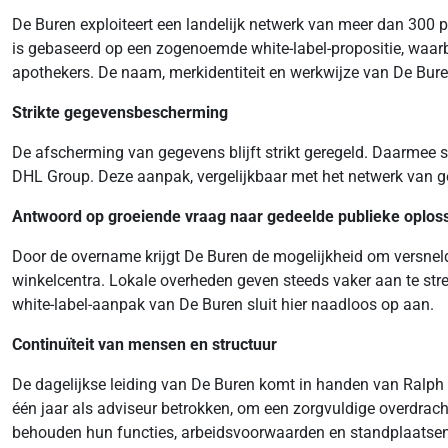
De Buren exploiteert een landelijk netwerk van meer dan 300 
is gebaseerd op een zogenoemde white-label-propositie, waarbi
apothekers. De naam, merkidentiteit en werkwijze van De Buren 
Strikte gegevensbescherming
De afscherming van gegevens blijft strikt geregeld. Daarmee s
DHL Group. Deze aanpak, vergelijkbaar met het netwerk van gel
Antwoord op groeiende vraag naar gedeelde publieke oplos
Door de overname krijgt De Buren de mogelijkheid om versneld z
winkelcentra. Lokale overheden geven steeds vaker aan te stre
white-label-aanpak van De Buren sluit hier naadloos op aan.
Continuïteit van mensen en structuur
De dagelijkse leiding van De Buren komt in handen van Ralph 
één jaar als adviseur betrokken, om een zorgvuldige overdracht
behouden hun functies, arbeidsvoorwaarden en standplaatse