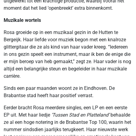
uitgewerkt tot een krachtige productie, waarbij vooral het
moment dat het lied ‘openbreekt’ extra binnenkomt.
Muzikale wortels
Rosa groeide op in een muzikaal gezin in de Hutten te
Bergeijk. Haar liefde voor muziek begon met een knalroze
glittergitaar die ze als kind van haar vader kreeg. “Iedereen
in ons gezin speelt een instrument, maar ik ben de enige die
er mijn beroep van heb gemaakt,” zegt ze. Haar vader is nog
altijd een belangrijke steun en begeleider in haar muzikale
carrière.
Sinds een paar maanden woont ze in Eindhoven. De
Brabantse stad heeft haar positief verrast.
Eerder bracht Rosa meerdere singles, een LP en een eerste
EP uit. Met haar liedje
‘Tussen Stad en Platteland’
behaalde
ze al een hoge notering in de Brabantse Top 100, waarin het
nummer sindsdien jaarlijks terugkeert. Haar nieuwste werk