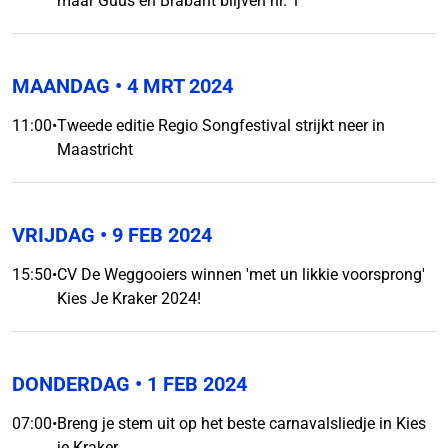
maar Guus en Brabant blijven nr. 1
MAANDAG
• 4 MRT 2024
11:00
•
Tweede editie Regio Songfestival strijkt neer in
Maastricht
VRIJDAG
• 9 FEB 2024
15:50
•
CV De Weggooiers winnen 'met un likkie voorsprong'
Kies Je Kraker 2024!
DONDERDAG
• 1 FEB 2024
07:00
•
Breng je stem uit op het beste carnavalsliedje in Kies
je Kraker