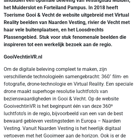
sindsdien een optimale beleving van vestingstad Muiden,
het Muiderslot en Forteiland Pampus. In 2018 heeft
Toerisme Gooi & Vecht de website uitgebreid met Virtual
Reality beelden van Naarden Vesting, rivier de Vecht met
haar vele buitenplaatsen, en het Loosdrechts
Plassengebied. Stuk voor stuk fenomenale beelden die
inspireren tot een werkelijk bezoek aan de regio.
GooiVechtinVR.nl
Om de digitale beleving compleet te maken, zijn
verschillende technologieën samengebracht: 360˚ film- en
fotografie, drone-technologie en Virtual Reality. Een speciale
drone maakt superhoge resolutie luchtfoto’s van
bezienswaardigheden in Gooi & Vecht. Op de website
GooivechtinVR is het beginpunt één van deze 360⁰
luchtfoto’s in de regio, bijvoorbeeld van een van de best
bewaard gebleven vestingsteden in Europa – Naarden
Vesting. Vanuit Naarden Vesting is het heerlijk digitaal
vertoeven met het Gooimeer aan de horizon. Ook is er de