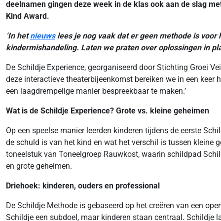
deelnamen gingen deze week in de klas ook aan de slag met
Kind Award.
‘In het
nieuws
lees je nog vaak dat er geen methode is voor 
kindermishandeling. Laten we praten over oplossingen in plaats
De Schildje Experience, georganiseerd door Stichting Groei Vei
deze interactieve theaterbijeenkomst bereiken we in een keer h
een laagdrempelige manier bespreekbaar te maken.’
Wat is de Schildje Experience? Grote vs. kleine geheimen
Op een speelse manier leerden kinderen tijdens de eerste Schil
de schuld is van het kind en wat het verschil is tussen kleine
toneelstuk van Toneelgroep Rauwkost, waarin schildpad Schild
en grote geheimen.
Driehoek: kinderen, ouders en professional
De Schildje Methode is gebaseerd op het creëren van een open
Schildje een subdoel, maar kinderen staan centraal. Schildje la