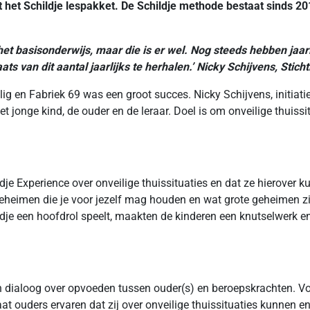
 het Schildje lespakket. De Schildje methode bestaat sinds 2
het basisonderwijs, maar die is er wel. Nog steeds hebben jaa
 van dit aantal jaarlijks te herhalen.’ Nicky Schijvens, Stichti
lig en Fabriek 69 was een groot succes. Nicky Schijvens, initia
et jonge kind, de ouder en de leraar. Doel is om onveilige thui
dje Experience over onveilige thuissituaties en dat ze hierover 
 geheimen die je voor jezelf mag houden en wat grote geheimen z
je een hoofdrol speelt, maakten de kinderen een knutselwerk en 
 dialoog over opvoeden tussen ouder(s) en beroepskrachten. Voor
at ouders ervaren dat zij over onveilige thuissituaties kunnen en