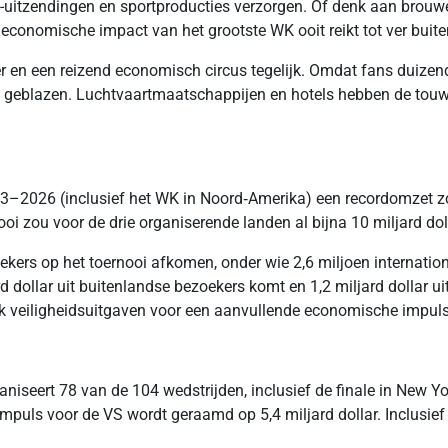
ive-uitzendingen en sportproducties verzorgen. Of denk aan brouwe
conomische impact van het grootste WK ooit reikt tot ver buit
er en een reizend economisch circus tegelijk. Omdat fans duize
ren geblazen. Luchtvaartmaatschappijen en hotels hebben de touwt
23–2026 (inclusief het WK in Noord‑Amerika) een recordomzet zo
nooi zou voor de drie organiserende landen al bijna 10 miljard doll
ekers op het toernooi afkomen, onder wie 2,6 miljoen internation
ard dollar uit buitenlandse bezoekers komt en 1,2 miljard dollar
ook veiligheidsuitgaven voor een aanvullende economische impul
aniseert 78 van de 104 wedstrijden, inclusief de finale in New Yo
mpuls voor de VS wordt geraamd op 5,4 miljard dollar. Inclusief 