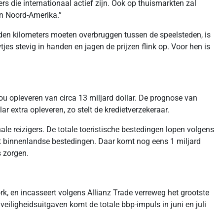
rs die internationaal actief zijn. Ook op thuismarkten zal
en Noord-Amerika.”
nden kilometers moeten overbruggen tussen de speelsteden, is
jes stevig in handen en jagen de prijzen flink op. Voor hen is
u opleveren van circa 13 miljard dollar. De prognose van
ar extra opleveren, zo stelt de kredietverzekeraar.
ale reizigers. De totale toeristische bestedingen lopen volgens
 uit binnenlandse bestedingen. Daar komt nog eens 1 miljard
s zorgen.
rk, en incasseert volgens Allianz Trade verreweg het grootste
veiligheidsuitgaven komt de totale bbp-impuls in juni en juli