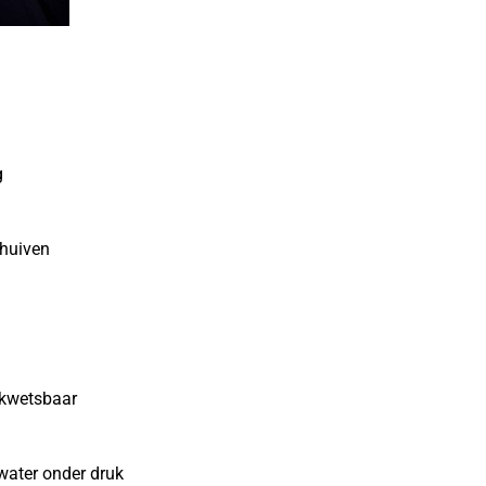
g
chuiven
 kwetsbaar
water onder druk