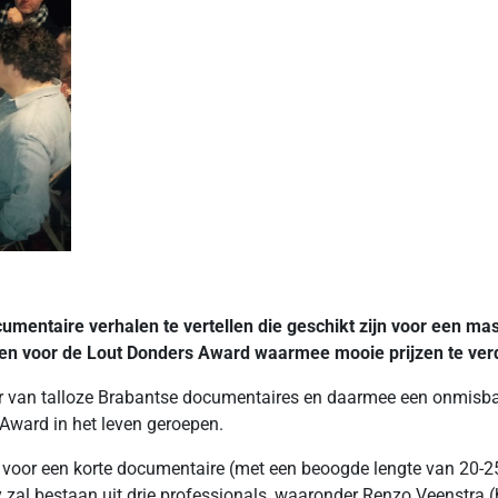
umentaire verhalen te vertellen die geschikt zijn voor een mas
nden voor de Lout Donders Award waarmee mooie prijzen te verd
r van talloze Brabantse documentaires en daarmee een onmisba
 Award in het leven geroepen.
ee voor een korte documentaire (met een beoogde lengte van 20
jury zal bestaan uit drie professionals, waaronder Renzo Veens