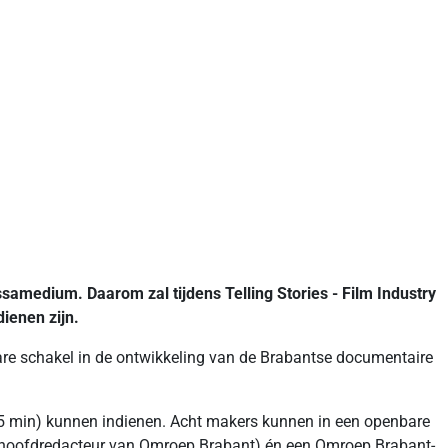
samedium. Daarom zal tijdens Telling Stories - Film Industry
ienen zijn.
re schakel in de ontwikkeling van de Brabantse documentaire
-25 min) kunnen indienen. Acht makers kunnen in een openbare
tra (hoofdredacteur van Omroep Brabant) én een Omroep Brabant-