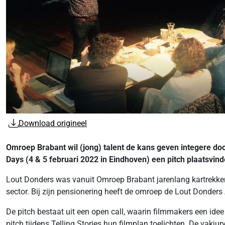
Download origineel
Omroep Brabant wil (jong) talent de kans geven integere doc
Days (4 & 5 februari 2022 in Eindhoven) een pitch plaatsvi
Lout Donders was vanuit Omroep Brabant jarenlang kartrekke
sector. Bij zijn pensionering heeft de omroep de Lout Donders
De pitch bestaat uit een open call, waarin filmmakers een id
pitch tijdens Telling Stories hun filmplan toelichten. De vak