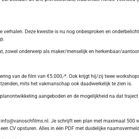
e verhalen. Deze kwestie is nu nog onbesproken en onderbelicht
op.
 bevat, zowel onderwerp als maker/menselijk en herkenbaar/aan
ering van de film van €5.000,-*. Ook krijgt hij/zij twee worksh
tzenden, mits het vakmanschap ook daadwerkelijk te zien is.
lmplanontwikkeling aangeboden en de mogelijkheid na dat trajec
naar info@vanoschfilms.nl. Je schrijft een plan met maximaal 500 
n een CV opsturen. Alles in één PDF met duidelijke naamsvermel