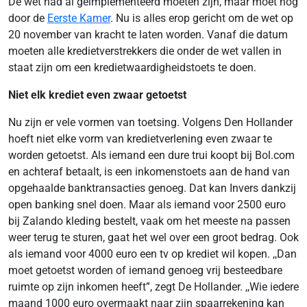
De wet had al geïmplementeerd moeten zijn, maar moet nog
door de
Eerste Kamer
. Nu is alles erop gericht om de wet op
20 november van kracht te laten worden. Vanaf die datum
moeten alle kredietverstrekkers die onder de wet vallen in
staat zijn om een kredietwaardigheidstoets te doen.
Niet elk krediet even zwaar getoetst
Nu zijn er vele vormen van toetsing. Volgens Den Hollander
hoeft niet elke vorm van kredietverlening even zwaar te
worden getoetst. Als iemand een dure trui koopt bij Bol.com
en achteraf betaalt, is een inkomenstoets aan de hand van
opgehaalde banktransacties genoeg. Dat kan Invers dankzij
open banking snel doen. Maar als iemand voor 2500 euro
bij Zalando kleding bestelt, vaak om het meeste na passen
weer terug te sturen, gaat het wel over een groot bedrag. Ook
als iemand voor 4000 euro een tv op krediet wil kopen. ,,Dan
moet getoetst worden of iemand genoeg vrij besteedbare
ruimte op zijn inkomen heeft”, zegt De Hollander. ,,Wie iedere
maand 1000 euro overmaakt naar zijn spaarrekening kan