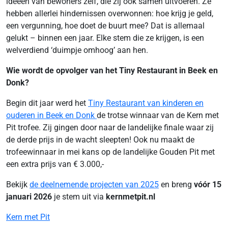
ideeën van bewoners zelf, die zij ook samen uitvoeren. Ze
hebben allerlei hindernissen overwonnen: hoe krijg je geld,
een vergunning, hoe doet de buurt mee? Dat is allemaal
gelukt – binnen een jaar. Elke stem die ze krijgen, is een
welverdiend ‘duimpje omhoog’ aan hen.
Wie wordt de opvolger van het Tiny Restaurant in Beek en
Donk?
Begin dit jaar werd het
Tiny Restaurant van kinderen en
ouderen in Beek en Donk
de trotse winnaar van de Kern met
Pit trofee. Zij gingen door naar de landelijke finale waar zij
de derde prijs in de wacht sleepten! Ook nu maakt de
trofeewinnaar in mei kans op de landelijke Gouden Pit met
een extra prijs van € 3.000,-
Bekijk
de deelnemende projecten van 2025
en breng
vóór 15
januari 2026
je stem uit via
kernmetpit.nl
Kern met Pit