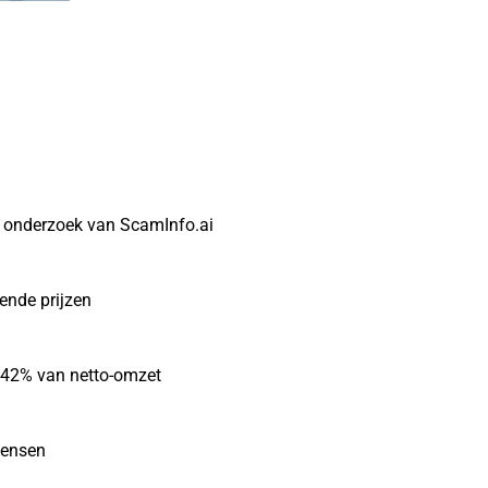
t onderzoek van ScamInfo.ai
gende prijzen
r 42% van netto-omzet
mensen