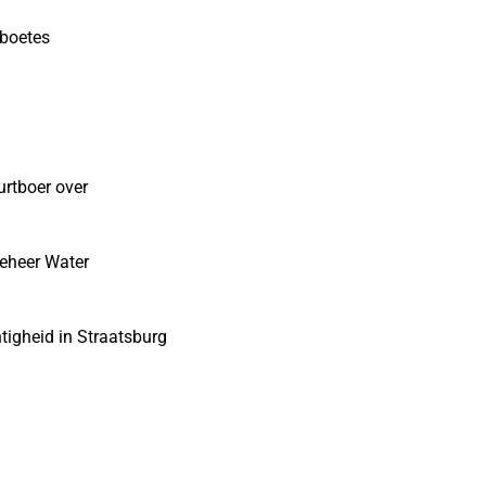
sboetes
urtboer over
eheer Water
tigheid in Straatsburg