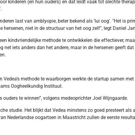
r kinderen (en hun ouders) en dat leidt vaak tot slechte therapi
.
nderen last van amblyopie, beter bekend als 'lui oog'. "Het is p
 hersenen, niet in de structuur van het oog zelf", legt Daniel Jan
n kindvriendelijke methode te ontwikkelen die effectiever, maar
og net iets anders dan het andere, maar in de hersenen geeft da
en.
it van Vedea’s methode te waarborgen werkte de startup samen m
dams Oogheelkundig Instituut.
s ouders te winnen”, volgens medeoprichter Joel Wijngaarde.
sche studie. Het blijkt dat Vedea minstens zo goed presteert als 
 van Nederlandse oogartsen in Maastricht zullen de eerste resul