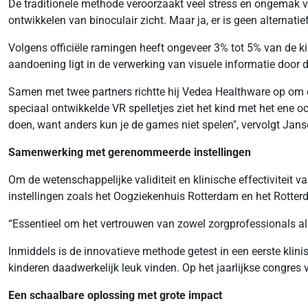
De traditionele methode veroorzaakt veel stress en ongemak voo
ontwikkelen van binoculair zicht. Maar ja, er is geen alternatief
Volgens officiële ramingen heeft ongeveer 3% tot 5% van de ki
aandoening ligt in de verwerking van visuele informatie door de
Samen met twee partners richtte hij Vedea Healthware op om ee
speciaal ontwikkelde VR spelletjes ziet het kind met het ene o
doen, want anders kun je de games niet spelen", vervolgt Jans
Samenwerking met gerenommeerde instellingen
Om de wetenschappelijke validiteit en klinische effectivite
instellingen zoals het Oogziekenhuis Rotterdam en het Rotter
“Essentieel om het vertrouwen van zowel zorgprofessionals al
Inmiddels is de innovatieve methode getest in een eerste klini
kinderen daadwerkelijk leuk vinden. Op het jaarlijkse congres
Een schaalbare oplossing met grote impact