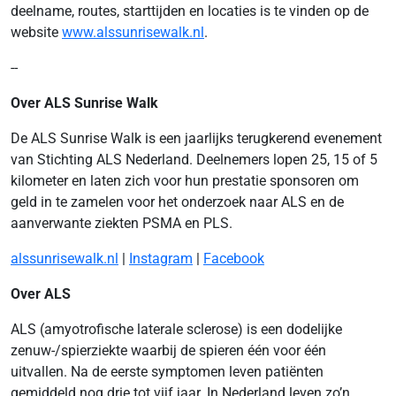
deelname, routes, starttijden en locaties is te vinden op de
website
www.alssunrisewalk.nl
.
--
Over ALS Sunrise Walk
De ALS Sunrise Walk is een jaarlijks terugkerend evenement
van Stichting ALS Nederland. Deelnemers lopen 25, 15 of 5
kilometer en laten zich voor hun prestatie sponsoren om
geld in te zamelen voor het onderzoek naar ALS en de
aanverwante ziekten PSMA en PLS.
alssunrisewalk.nl
|
Instagram
|
Facebook
Over ALS
ALS (amyotrofische laterale sclerose) is een dodelijke
zenuw-/spierziekte waarbij de spieren één voor één
uitvallen. Na de eerste symptomen leven patiënten
gemiddeld nog drie tot vijf jaar. In Nederland leven zo’n