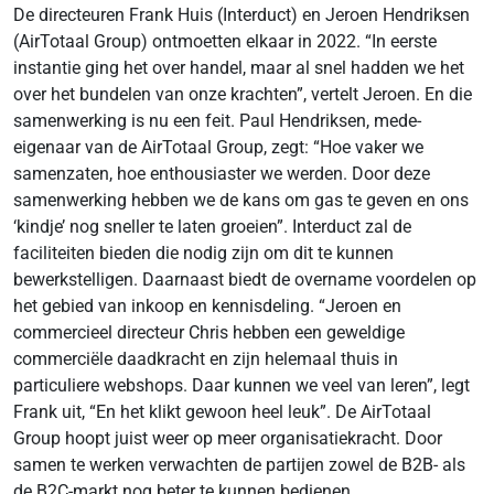
De directeuren Frank Huis (Interduct) en Jeroen Hendriksen
(AirTotaal Group) ontmoetten elkaar in 2022. “In eerste
instantie ging het over handel, maar al snel hadden we het
over het bundelen van onze krachten”, vertelt Jeroen. En die
samenwerking is nu een feit. Paul Hendriksen, mede-
eigenaar van de AirTotaal Group, zegt: “Hoe vaker we
samenzaten, hoe enthousiaster we werden. Door deze
samenwerking hebben we de kans om gas te geven en ons
‘kindje’ nog sneller te laten groeien”. Interduct zal de
faciliteiten bieden die nodig zijn om dit te kunnen
bewerkstelligen. Daarnaast biedt de overname voordelen op
het gebied van inkoop en kennisdeling. “Jeroen en
commercieel directeur Chris hebben een geweldige
commerciële daadkracht en zijn helemaal thuis in
particuliere webshops. Daar kunnen we veel van leren”, legt
Frank uit, “En het klikt gewoon heel leuk”. De AirTotaal
Group hoopt juist weer op meer organisatiekracht. Door
samen te werken verwachten de partijen zowel de B2B- als
de B2C-markt nog beter te kunnen bedienen.