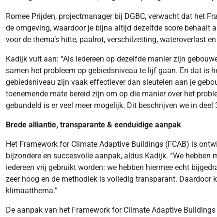
Romee Prijden, projectmanager bij DGBC, verwacht dat het Fr
de omgeving, waardoor je bijna altijd dezelfde score behaalt al
voor de thema’s hitte, paalrot, verschilzetting, wateroverlast e
Kadijk vult aan: “Als iedereen op dezelfde manier zijn gebouw
samen het probleem op gebiedsniveau te lijf gaan. En dat is h
gebiedsniveau zijn vaak effectiever dan sleutelen aan je gebouw
toenemende mate bereid zijn om op die manier over het probl
gebundeld is er veel meer mogelijk. Dit beschrijven we in deel
Brede alliantie, transparante & eenduidige aanpak
Het Framework for Climate Adaptive Buildings (FCAB) is ontwik
bijzondere en succesvolle aanpak, aldus Kadijk. “We hebben
iedereen vrij gebruikt worden: we hebben hiermee echt bijgedra
zeer hoog en de methodiek is volledig transparant. Daardoor ka
klimaatthema.”
De aanpak van het Framework for Climate Adaptive Buildings 