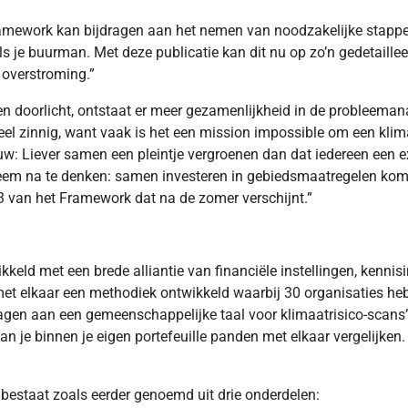
amework kan bijdragen aan het nemen van noodzakelijke stappen
s je buurman. Met deze publicatie kan dit nu op zo’n gedetailleer
n overstroming.”
en doorlicht, ontstaat er meer gezamenlijkheid in de probleemana
eel zinnig, want vaak is het een mission impossible om een klima
: Liever samen een pleintje vergroenen dan dat iedereen een extr
eem na te denken: samen investeren in gebiedsmaatregelen komt
 3 van het Framework dat na de zomer verschijnt.”
keld met een brede alliantie van financiële instellingen, kennis
 met elkaar een methodiek ontwikkeld waarbij 30 organisaties 
gen aan een gemeenschappelijke taal voor klimaatrisico-scans”. P
n je binnen je eigen portefeuille panden met elkaar vergelijken. 
bestaat zoals eerder genoemd uit drie onderdelen: