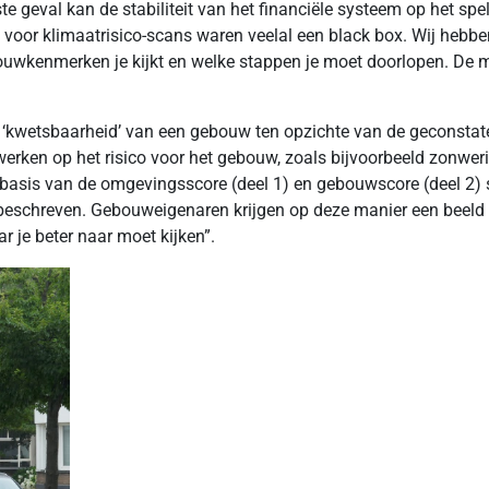
e geval kan de stabiliteit van het financiële systeem op het spel 
or klimaatrisico-scans waren veelal een black box. Wij hebben
ouwkenmerken je kijkt en welke stappen je moet doorlopen. De m
 de ‘kwetsbaarheid’ van een gebouw ten opzichte van de geconsta
n op het risico voor het gebouw, zoals bijvoorbeeld zonwering
sis van de omgevingsscore (deel 1) en gebouwscore (deel 2) 
id beschreven. Gebouweigenaren krijgen op deze manier een beel
r je beter naar moet kijken”.