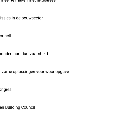
 meer te maken met hittestress
issies in de bouwsector
ouncil
sthouden aan duurzaamheid
urzame oplossingen voor woonopgave
Congres
en Building Council