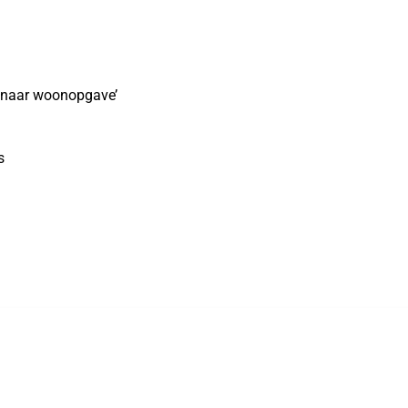
 naar woonopgave’
s