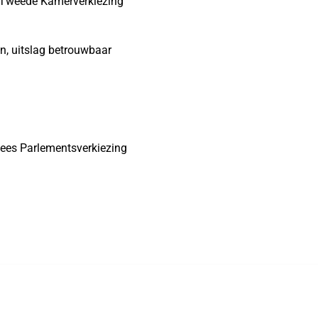
r Tweede Kamerverkiezing
n, uitslag betrouwbaar
opees Parlementsverkiezing