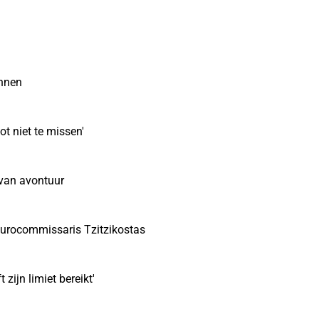
innen
ot niet te missen'
 van avontuur
eurocommissaris Tzitzikostas
ijn limiet bereikt'