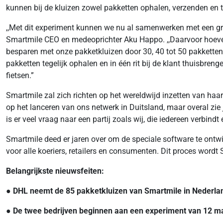
kunnen bij de kluizen zowel pakketten ophalen, verzenden en 
,,Met dit experiment kunnen we nu al samenwerken met een gro
Smartmile CEO en medeoprichter Aku Happo. ,,Daarvoor hoeven w
besparen met onze pakketkluizen door 30, 40 tot 50 pakketten in
pakketten tegelijk ophalen en in één rit bij de klant thuisbre
fietsen.”
Smartmile zal zich richten op het wereldwijd inzetten van ha
op het lanceren van ons netwerk in Duitsland, maar overal zie
is er veel vraag naar een partij zoals wij, die iedereen verbi
Smartmile deed er jaren over om de speciale software te ontw
voor alle koeriers, retailers en consumenten. Dit proces wo
Belangrijkste nieuwsfeiten:
● DHL neemt de 85 pakketkluizen van Smartmile in Nederla
● De twee bedrijven beginnen aan een experiment van 12 m