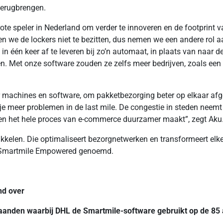
terugbrengen.
te speler in Nederland om verder te innoveren en de footprint v
e de lockers niet te bezitten, dus nemen we een andere rol aan
 één keer af te leveren bij zo’n automaat, in plaats van naar de
ngen. Met onze software zouden ze zelfs meer bedrijven, zoals een
ar machines en software, om pakketbezorging beter op elkaar a
 je meer problemen in de last mile. De congestie in steden neemt
ndt en het hele proces van e-commerce duurzamer maakt”, zegt Aku
ikkelen. Die optimaliseert bezorgnetwerken en transformeert el
rdt Smartmile Empowered genoemd.
nd over
aanden waarbij DHL de Smartmile-software gebruikt op de 85