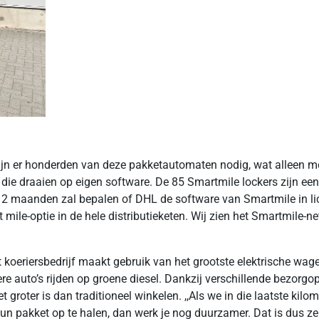
zijn er honderden van deze pakketautomaten nodig, wat alleen mo
 die draaien op eigen software. De 85 Smartmile lockers zijn e
2 maanden zal bepalen of DHL de software van Smartmile in lice
t mile-optie in de hele distributieketen. Wij zien het Smartmile-
 koeriersbedrijf maakt gebruik van het grootste elektrische w
re auto’s rijden op groene diesel. Dankzij verschillende bezorgo
groter is dan traditioneel winkelen. ,,Als we in die laatste kilo
n pakket op te halen, dan werk je nog duurzamer. Dat is dus zek