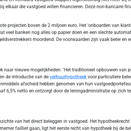
bij elkaar die vastgoed willen financieren. Deze non-bancaire f
ote projecten boven de 2 miljoen euro. Het 'onboarden van klan
dat veel banken nog alles op papier doen en een slechte automati
 geldverstrekkers moordend. De voorwaarden zijn vaak beter en e
k naar nieuwe mogelijkheden. 'Het traditioneel opbouwen van p
en de introductie van de
verhuurhypotheek
voor particuliere bele
rs inmiddels afscheid hebben genomen van hun vastgoedportefeuil
 6,5% netto en ontzorgt door de leningadministratie op zich te
pzichte van het direct beleggen in vastgoed. Het hypotheekrecht
mer failliet gaan, ligt het eerste recht van hypotheek bij de bel