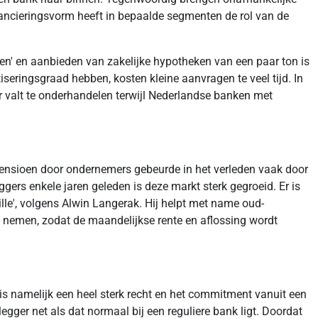
inancieringsvorm heeft in bepaalde segmenten de rol van de
ten' en aanbieden van zakelijke hypotheken van een paar ton is
seringsgraad hebben, kosten kleine aanvragen te veel tijd. In
r valt te onderhandelen terwijl Nederlandse banken met
ensioen door ondernemers gebeurde in het verleden vaak door
ggers enkele jaren geleden is deze markt sterk gegroeid. Er is
le', volgens Alwin Langerak. Hij helpt met name oud-
 nemen, zodat de maandelijkse rente en aflossing wordt
 is namelijk een heel sterk recht en het commitment vanuit een
egger net als dat normaal bij een reguliere bank ligt. Doordat