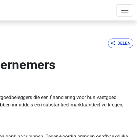
DELEN
dernemers
tgoedbeleggers die een financiering voor hun vastgoed
hebben inmiddels een substantieel marktaandeel verkregen,
 een bank naar binnen. Tegenwoordig brengen onafhankelijke