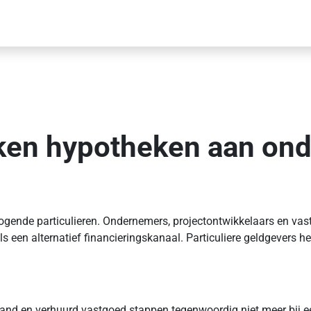
ken hypotheken aan on
ogende particulieren. Ondernemers, projectontwikkelaars en vas
s een alternatief financieringskanaal. Particuliere geldgevers 
fspand en verhuurd vastgoed stappen tegenwoordig niet meer bij