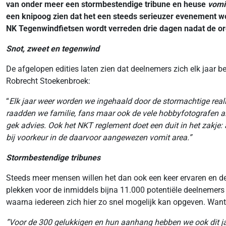
van onder meer een stormbestendige tribune en heuse
vomi
een knipoog zien dat het een steeds serieuzer evenement wo
NK Tegenwindfietsen wordt verreden drie dagen nadat de org
Snot, zweet en tegenwind
De afgelopen edities laten zien dat deelnemers zich elk jaar 
Robrecht Stoekenbroek:
“
Elk jaar weer worden we ingehaald door de stormachtige reali
raadden we familie, fans maar ook de vele hobbyfotografen al
gek advies. Ook het NKT reglement doet een duit in het zakje:
bij voorkeur in de daarvoor aangewezen vomit area.”
Stormbestendige tribunes
Steeds meer mensen willen het dan ook een keer ervaren en de 
plekken voor de inmiddels bijna 11.000 potentiële deelnemer
waarna iedereen zich hier zo snel mogelijk kan opgeven. Want 
”Voor de 300 gelukkigen en hun aanhang hebben we ook dit ja