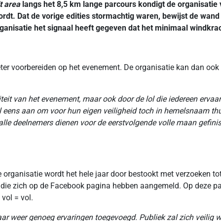
t area
langs het 8,5 km lange parcours kondigt de organisatie 
rdt. Dat de vorige edities stormachtig waren, bewijst de wand
anisatie het signaal heeft gegeven dat het minimaal windkrach
beter voorbereiden op het evenement. De organisatie kan dan ook
teit van het evenement, maar ook door de lol die iedereen ervaa
 eens aan om voor hun eigen veiligheid toch in hemelsnaam thu
 alle deelnemers dienen voor de eerstvolgende volle maan gefinis
organisatie wordt het hele jaar door bestookt met verzoeken tot
s die zich op de Facebook pagina hebben aangemeld. Op deze p
vol = vol.
ar weer genoeg ervaringen toegevoegd. Publiek zal zich veili