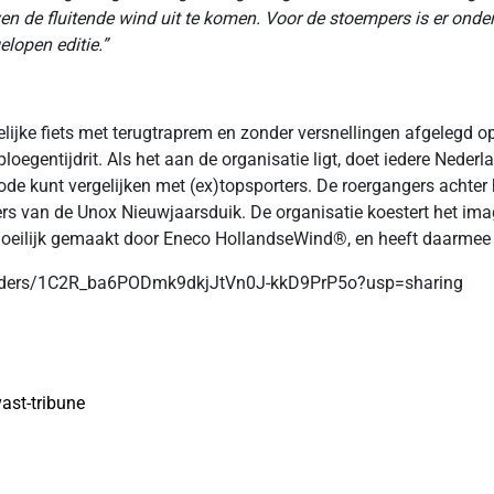
oven de fluitende wind uit te komen. Voor de stoempers is er o
lopen editie.”
jke fiets met terugtraprem en zonder versnellingen afgelegd op
gentijdrit. Als het aan de organisatie ligt, doet iedere Nederlan
bode kunt vergelijken met (ex)topsporters. De roergangers achter
kers van de Unox Nieuwjaarsduik. De organisatie koestert het i
moeilijk gemaakt door Eneco HollandseWind®, en heeft daarmee
ve/folders/1C2R_ba6PODmk9dkjJtVn0J-kkD9PrP5o?usp=sharing
ast-tribune