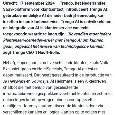
Utrecht, 17 september 2024 — Trengo, het Nederlandse
SaaS-platform voor klantcontact, introduceert Trengo AI:
gebruiksvriendelijke AI die ieder bedrijf eenvoudig kan
inzetten in hun klantenservice. Trengo AI is ontwikkeld om
de integratie van AI in klantenservice van echt
toegevoegde waarde te laten zijn.
“Bovendien moet iedere
klantenservicemedewerker met Trengo AI om kunnen
gaan, ongeacht het niveau van technologische kennis,”
zegt Trengo CEO 't Hooft-Bolle.
Het afgelopen jaar is met verschillende klanten, zoals Valk
Exclusief groep en HotelSpecials, Trengo AI getest en
geoptimaliseerd. Dat heeft geresulteerd in de introductie van
AI HelpMate
en
Journeys
. AI Helpmate is een AI-gedreven
chatbot die met behulp van geselecteerde
informatiebronnen gesprekken voert met klanten en zelf met
oplossingen komt op vragen binnen vooropgezette
richtlijnen. Journeys automatiseert de klantreis door via
verschillende kanalen en logica klanten op te volgen met