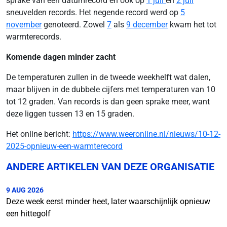
sprake van een datumrecord en ook op
1 juli
en
2 juli
sneuvelden records. Het negende record werd op
5
november
genoteerd. Zowel
7
als
9 december
kwam het tot
warmterecords.
Komende dagen minder zacht
De temperaturen zullen in de tweede weekhelft wat dalen,
maar blijven in de dubbele cijfers met temperaturen van 10
tot 12 graden. Van records is dan geen sprake meer, want
deze liggen tussen 13 en 15 graden.
Het online bericht:
https://www.weeronline.nl/nieuws/10-12-
2025-opnieuw-een-warmterecord
ANDERE ARTIKELEN VAN DEZE ORGANISATIE
9 AUG 2026
Deze week eerst minder heet, later waarschijnlijk opnieuw
een hittegolf