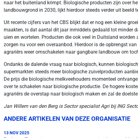
naar het buitenland krimpt. Biologische producten zijn over h
landbouwgrond in 2030, lijkt hierdoor steeds verder uit beeld t
Uit recente cijfers van het CBS blijkt dat er nog een kleine gr
maakten, is dat aantal dit jaar inmiddels gedaald tot minde
uien en wortelen. Producten die ook veel in Duitsland worden
zorgen nu voor een overaanbod. Hierdoor is de opbrengst van 
agrariërs weer omschakelen naar gangbare landbouw om toch 
Ondanks de dalende vraag naar biologisch, kunnen biologisch
supermarkten steeds meer biologische zuivelproducten aanbied
De prijs die biologische melkveehouders momenteel ontvangen
over te schakelen naar biologische productie. De hogere kosten
agrariërs de overstap naar biologisch maken en zal de doelste
Jan Willem van den Berg is Sector specialist Agri bij ING Sect
ANDERE ARTIKELEN VAN DEZE ORGANISATIE
13 NOV 2025