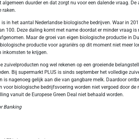
et algemeen duurder en dat zorgt nu voor een dalende vraag. De
e raken.
oei is in het aantal Nederlandse biologische bedrijven. Waar in 2
r dan 100. Deze daling komt met name doordat er minder vraag i
 afgenomen. Maar de groei van eigen biologische productie in Du
biologische productie voor agrariërs op dit moment niet meer l
inkomsten te krijgen.
e zuivelproducten nog wel rekenen op een groeiende belangstel
en. Bij supermarkt PLUS is sinds september het volledige zuivel
 is nagenoeg gelijk aan die van gangbare melk. Daardoor ontbre
 voor biologische bedrijfsvoering worden niet vergoed door de ma
lling vanuit de Europese Green Deal niet behaald worden.
or Banking