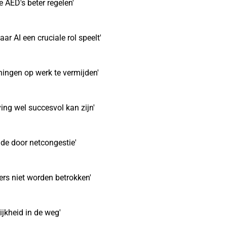
 AED's beter regelen'
r AI een cruciale rol speelt'
ingen op werk te vermijden'
ing wel succesvol kan zijn'
de door netcongestie'
ers niet worden betrokken'
jkheid in de weg'