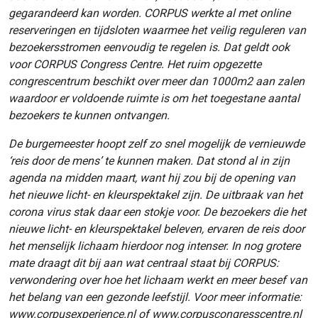
gegarandeerd kan worden. CORPUS werkte al met online
reserveringen en tijdsloten waarmee het veilig reguleren van
bezoekersstromen eenvoudig te regelen is. Dat geldt ook
voor CORPUS Congress Centre. Het ruim opgezette
congrescentrum beschikt over meer dan 1000m2 aan zalen
waardoor er voldoende ruimte is om het toegestane aantal
bezoekers te kunnen ontvangen.
De burgemeester hoopt zelf zo snel mogelijk de vernieuwde
‘reis door de mens’ te kunnen maken. Dat stond al in zijn
agenda na midden maart, want hij zou bij de opening van
het nieuwe licht- en kleurspektakel zijn. De uitbraak van het
corona virus stak daar een stokje voor. De bezoekers die het
nieuwe licht- en kleurspektakel beleven, ervaren de reis door
het menselijk lichaam hierdoor nog intenser. In nog grotere
mate draagt dit bij aan wat centraal staat bij CORPUS:
verwondering over hoe het lichaam werkt en meer besef van
het belang van een gezonde leefstijl. Voor meer informatie:
www.corpusexperience.nl
of
www.corpuscongresscentre.nl