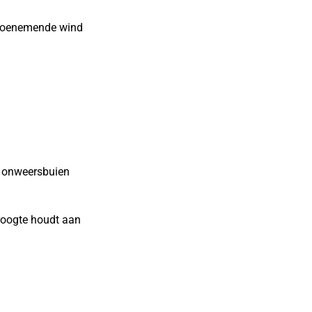
n toenemende wind
 onweersbuien
roogte houdt aan