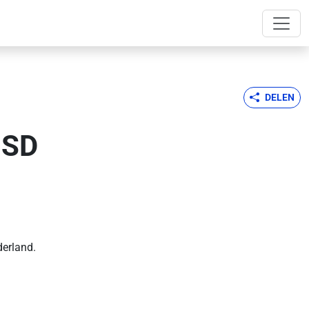
DELEN
MSD
erland.