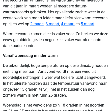
Het record van vandaag is het vijfde datum-warmterecord
van dit jaar. In maart werden al meerdere datum-
warmterecords gebroken. Het opvallende zachte weer in de
eerste week van maart leidde maar liefst vier warmterecords
op rij en wel op
2 maart
,
3 maart
,
4 maart
en
5 maart
.
Warmterecords komen steeds vaker voor. Zo breken we deze
eeuw gemiddeld gezien negen keer vaker warmterecords
dan kouderecords.
Vanaf woensdag minder warm
De uitzonderlijk hoge temperaturen op deze dinsdag houden
niet lang meer aan. Vanavond wordt met een wind uit
noordelijke richtingen alweer wat koelere lucht aangevoerd.
In het uiterste noorden daalt de temperatuur vanavond naar
ongeveer 15 graden, terwijl het in het zuiden dan nog
zomers warm is met ruim 25 graden.
Woensdag is het vervolgens zo’n 18 graden in het noorden