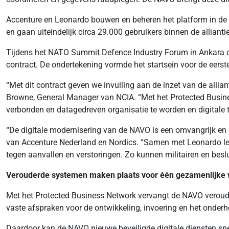
Accenture en Leonardo bouwen en beheren het platform in de 
en gaan uiteindelijk circa 29.000 gebruikers binnen de alliant
Tijdens het NATO Summit Defence Industry Forum in Ankara on
contract. De ondertekening vormde het startsein voor de eers
“Met dit contract geven we invulling aan de inzet van de allia
Browne, General Manager van NCIA. “Met het Protected Busines
verbonden en datagedreven organisatie te worden en digitale 
“De digitale modernisering van de NAVO is een omvangrijk en 
van Accenture Nederland en Nordics. “Samen met Leonardo lev
tegen aanvallen en verstoringen. Zo kunnen militairen en besl
Verouderde systemen maken plaats voor één gezamenlijke 
Met het Protected Business Network vervangt de NAVO verou
vaste afspraken voor de ontwikkeling, invoering en het onderho
Daardoor kan de NAVO nieuwe beveiligde digitale diensten sne