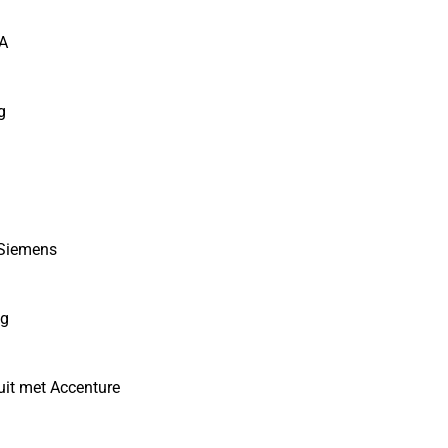
IA
g
 Siemens
ng
 uit met Accenture