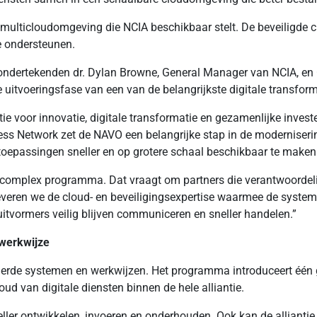
multicloudomgeving die NCIA beschikbaar stelt. De beveiligde
ie ondersteunen.
dertekenden dr. Dylan Browne, General Manager van NCIA, en Ol
te uitvoeringsfase van een van de belangrijkste digitale transf
ntie voor innovatie, digitale transformatie en gezamenlijke inves
s Network zet de NAVO een belangrijke stap in de modernisering 
toepassingen sneller en op grotere schaal beschikbaar te maken
complex programma. Dat vraagt om partners die verantwoordelij
eren we de cloud- en beveiligingsexpertise waarmee de systeme
uitvormers veilig blijven communiceren en sneller handelen.”
werkwijze
derde systemen en werkwijzen. Het programma introduceert één
ud van digitale diensten binnen de hele alliantie.
ller ontwikkelen, invoeren en onderhouden. Ook kan de allianti