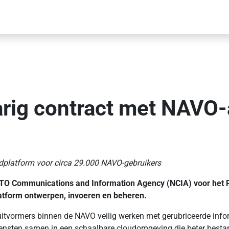
jarig contract met NAV
dplatform voor circa 29.000 NAVO-gebruikers
NATO Communications and Information Agency (NCIA) voor he
atform ontwerpen, invoeren en beheren.
uitvormers binnen de NAVO veilig werken met gerubriceerde infor
nsten samen in een schaalbare cloudomgeving die beter bestand