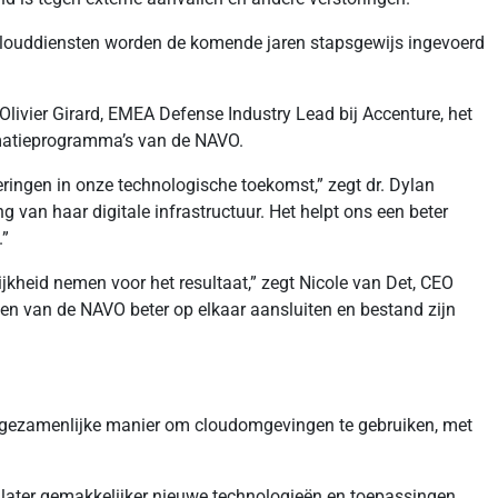
 clouddiensten worden de komende jaren stapsgewijs ingevoerd
ivier Girard, EMEA Defense Industry Lead bij Accenture, het
ormatieprogramma’s van de NAVO.
teringen in onze technologische toekomst,” zegt dr. Dylan
van haar digitale infrastructuur. Het helpt ons een beter
.”
kheid nemen voor het resultaat,” zegt Nicole van Det, CEO
n van de NAVO beter op elkaar aansluiten en bestand zijn
 gezamenlijke manier om cloudomgevingen te gebruiken, met
e later gemakkelijker nieuwe technologieën en toepassingen