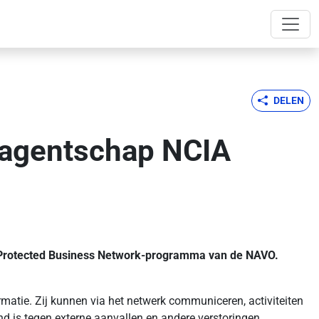
DELEN
O-agentschap NCIA
t Protected Business Network-programma van de NAVO.
matie. Zij kunnen via het netwerk communiceren, activiteiten
 is tegen externe aanvallen en andere verstoringen.