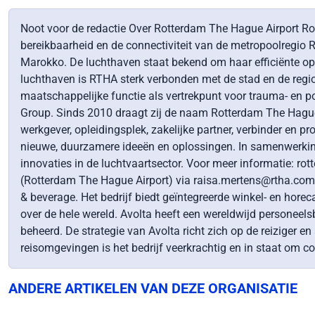
Noot voor de redactie Over Rotterdam The Hague Airport Rott
bereikbaarheid en de connectiviteit van de metropoolregio
Marokko. De luchthaven staat bekend om haar efficiënte opera
luchthaven is RTHA sterk verbonden met de stad en de regio
maatschappelijke functie als vertrekpunt voor trauma- en p
Group. Sinds 2010 draagt zij de naam Rotterdam The Hague A
werkgever, opleidingsplek, zakelijke partner, verbinder en pr
nieuwe, duurzamere ideeën en oplossingen. In samenwerking
innovaties in de luchtvaartsector. Voor meer informatie: r
(Rotterdam The Hague Airport) via raisa.mertens@rtha.com o
& beverage. Het bedrijf biedt geïntegreerde winkel- en hore
over de hele wereld. Avolta heeft een wereldwijd personeel
beheerd. De strategie van Avolta richt zich op de reiziger 
reisomgevingen is het bedrijf veerkrachtig en in staat om c
ANDERE ARTIKELEN VAN DEZE ORGANISATIE