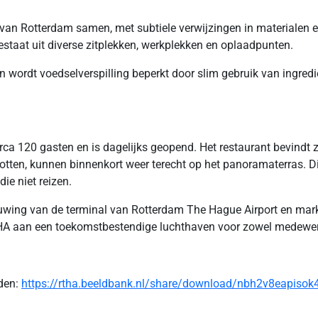
van Rotterdam samen, met subtiele verwijzingen in materialen en
estaat uit diverse zitplekken, werkplekken en oplaadpunten.
en wordt voedselverspilling beperkt door slim gebruik van ingre
ca 120 gasten en is dagelijks geopend. Het restaurant bevindt zic
spotten, kunnen binnenkort weer terecht op het panoramaterras. D
ie niet reizen.
ouwing van de terminal van Rotterdam The Hague Airport en mar
THA aan een toekomstbestendige luchthaven voor zowel medewer
aden:
https://rtha.beeldbank.nl/share/download/nbh2v8eapiso