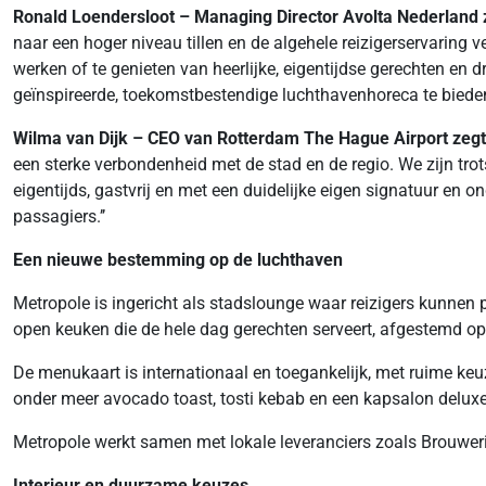
Ronald Loendersloot – Managing Director Avolta Nederland 
naar een hoger niveau tillen en de algehele reizigerservaring 
werken of te genieten van heerlijke, eigentijdse gerechten en
geïnspireerde, toekomstbestendige luchthavenhoreca te biede
Wilma van Dijk – CEO van Rotterdam The Hague Airport zeg
een sterke verbondenheid met de stad en de regio. We zijn tr
eigentijds, gastvrij en met een duidelijke eigen signatuur en
passagiers.’’
Een nieuwe bestemming op de luchthaven
Metropole is ingericht als stadslounge waar reizigers kunnen
open keuken die de hele dag gerechten serveert, afgestemd op
De menukaart is internationaal en toegankelijk, met ruime ke
onder meer avocado toast, tosti kebab en een kapsalon delux
Metropole werkt samen met lokale leveranciers zoals Brouwer
Interieur en duurzame keuzes