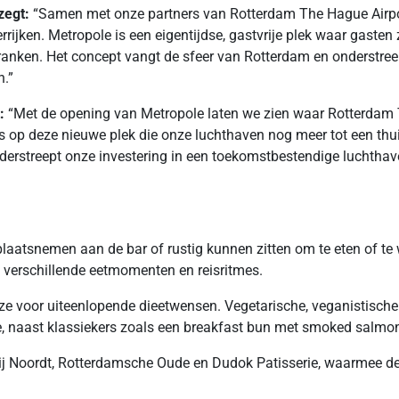
zegt:
“Samen met onze partners van Rotterdam The Hague Airpor
verrijken. Metropole is een eigentijdse, gastvrije plek waar gas
 dranken. Het concept vangt de sfeer van Rotterdam en onderstree
n.”
t:
“Met de opening van Metropole laten we zien waar Rotterdam T
ots op deze nieuwe plek die onze luchthaven nog meer tot een t
 onderstreept onze investering in een toekomstbestendige lucht
 plaatsnemen aan de bar of rustig kunnen zitten om te eten of t
 verschillende eetmomenten en reisritmes.
uze voor uiteenlopende dieetwensen. Vegetarische, veganistische
e, naast klassiekers zoals een breakfast bun met smoked salmo
ij Noordt, Rotterdamsche Oude en Dudok Patisserie, waarmee de