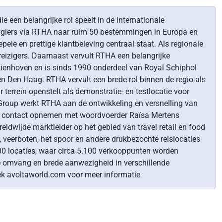
een belangrijke rol speelt in de internationale
sagiers via RTHA naar ruim 50 bestemmingen in Europa en
pele en prettige klantbeleving centraal staat. Als regionale
eizigers. Daarnaast vervult RTHA een belangrijke
stienhoven en is sinds 1990 onderdeel van Royal Schiphol
n Den Haag. RTHA vervult een brede rol binnen de regio als
r terrein openstelt als demonstratie- en testlocatie voor
Group werkt RTHA aan de ontwikkeling en versnelling van
nt u contact opnemen met woordvoerder Raïsa Mertens
ldwijde marktleider op het gebied van travel retail en food
 veerboten, het spoor en andere drukbezochte reislocaties
00 locaties, waar circa 5.100 verkooppunten worden
 de omvang en brede aanwezigheid in verschillende
zoek avoltaworld.com voor meer informatie