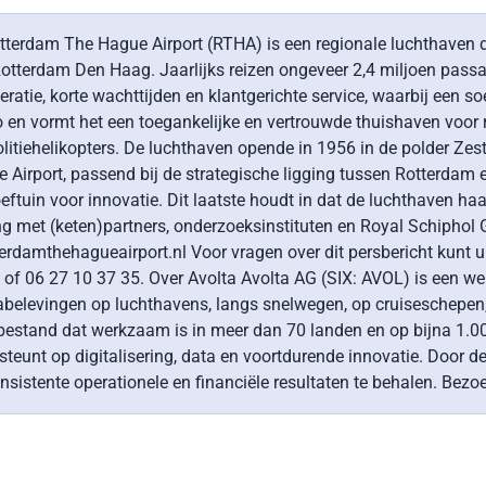
erdam The Hague Airport (RTHA) is een regionale luchthaven die 
 Rotterdam Den Haag. Jaarlijks reizen ongeveer 2,4 miljoen pas
tie, korte wachttijden en klantgerichte service, waarbij een soe
 en vormt het een toegankelijke en vertrouwde thuishaven voor r
olitiehelikopters. De luchthaven opende in 1956 in de polder Ze
irport, passend bij de strategische ligging tussen Rotterdam e
oeftuin voor innovatie. Dit laatste houdt in dat de luchthaven haa
 met (keten)partners, onderzoeksinstituten en Royal Schiphol 
otterdamthehagueairport.nl Voor vragen over dit persbericht ku
f 06 27 10 37 35. Over Avolta Avolta AG (SIX: AVOL) is een were
cabelevingen op luchthavens, langs snelwegen, op cruiseschepen,
sbestand dat werkzaam is in meer dan 70 landen en op bijna 1.0
en steunt op digitalisering, data en voortdurende innovatie. Door
onsistente operationele en financiële resultaten te behalen. Be