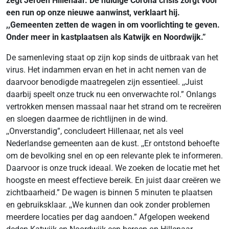
zegt Jeroen Hillenaar. De huidige Corona crisis zorgt voor
een run op onze nieuwe aanwinst, verklaart hij.
,,Gemeenten zetten de wagen in om voorlichting te geven.
Onder meer in kastplaatsen als Katwijk en Noordwijk.”
De samenleving staat op zijn kop sinds de uitbraak van het
virus. Het indammen ervan en het in acht nemen van de
daarvoor benodigde maatregelen zijn essentieel. ,,Juist
daarbij speelt onze truck nu een onverwachte rol.” Onlangs
vertrokken mensen massaal naar het strand om te recreëren
en sloegen daarmee de richtlijnen in de wind.
,,Onverstandig”, concludeert Hillenaar, net als veel
Nederlandse gemeenten aan de kust. ,,Er ontstond behoefte
om de bevolking snel en op een relevante plek te informeren.
Daarvoor is onze truck ideaal. We zoeken de locatie met het
hoogste en meest effectieve bereik. En juist daar creëren we
zichtbaarheid.” De wagen is binnen 5 minuten te plaatsen
en gebruiksklaar. ,,We kunnen dan ook zonder problemen
meerdere locaties per dag aandoen.” Afgelopen weekend