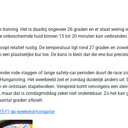
je training. Het is daarbij ongeveer 26 graden en er staat weini
 de onbeschermde huid binnen 15 tot 20 minuten kan verbranden. 
opt relatief rustig. De temperatuur ligt rond 27 graden en zowel
n plaatselijke bui toe. De kans is klein dat die ene bui precies
er rode vlaggen of lange safety-car perioden duurt de race zo’n
e Hungaroring. Het weerbeeld ziet er zondag duidelijk anders uit
n en ontstaan stapelwolken. Verspreid komt vervolgens een stevig
en, maar dat is zondagmiddag zeker niet ondenkbaar. Zo het kan
aantal graden afkoelt.
25-f1-gp-weekend-hongarije