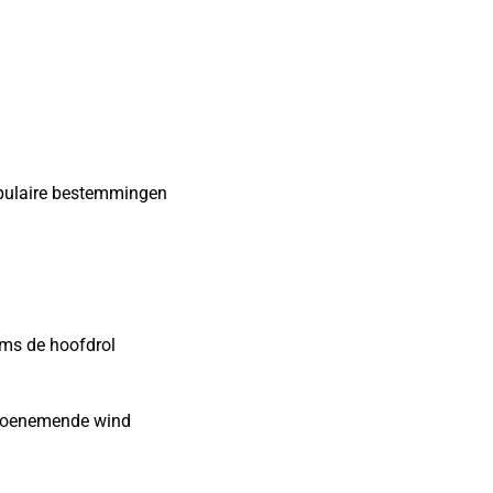
opulaire bestemmingen
ms de hoofdrol
n toenemende wind