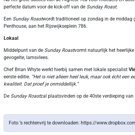
perfecte datum voor de kick-off van de
Sunday Roast.
Een
Sunday Roast
wordt traditioneel op zondag in de middag
Penthouse, aan het Rijswijkseplein 786.
Lokaal
Middelpunt van de
Sunday Roast
vormt natuurlijk het heerlijk
gevogelte, lamsvlees.
Chef Brian Whyte werkt hierbij samen met lokale specialist
Vl
eerste editie.
“Het is niet alleen heel leuk, maar ook écht een 
kwaliteit. Dat proef je onmiddellijk.”
De
Sunday Roast
zal plaatsvinden op de 40ste verdieping va
Foto ’s rechtenvrij te downloaden: https://www.dropbo