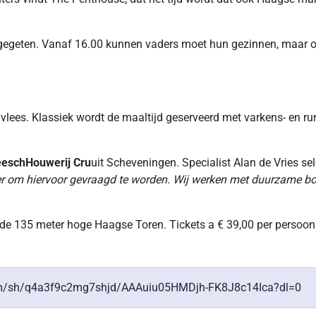
 gegeten. Vanaf 16.00 kunnen vaders moet hun gezinnen, maar 
e vlees. Klassiek wordt de maaltijd geserveerd met varkens- en ru
eeschHouwerij Cru
uit Scheveningen. Specialist Alan de Vries sel
eer om hiervoor gevraagd te worden. Wij werken met duurzame boer
n de 135 meter hoge Haagse Toren. Tickets a € 39,00 per perso
x.com/sh/q4a3f9c2mg7shjd/AAAuiu05HMDjh-FK8J8c14Ica?dl=0