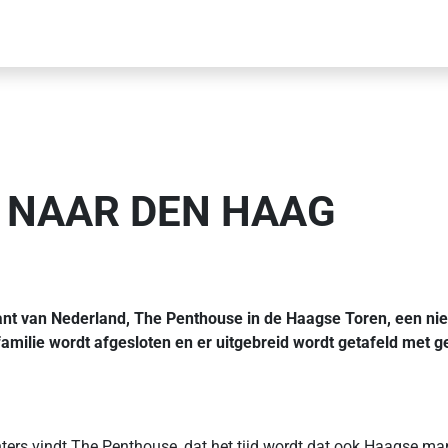
 NAAR DEN HAAG
ant van Nederland, The Penthouse in de Haagse Toren, een nie
amilie wordt afgesloten en er uitgebreid wordt getafeld met g
ers vindt The Penthouse, dat het tijd wordt dat ook Haagse mann