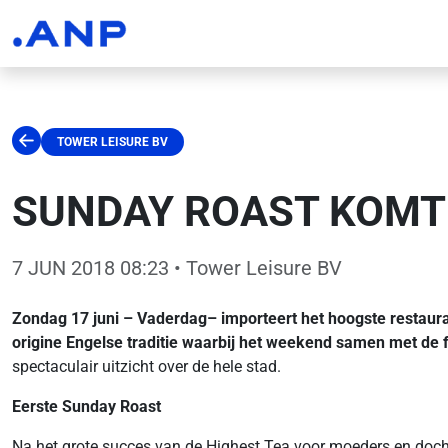
TOWER LEISURE BV
SUNDAY ROAST KOMT
7 JUN 2018 08:23
• Tower Leisure BV
Zondag 17 juni – Vaderdag
– importeert het hoogste restaur
origine Engelse traditie waarbij het weekend samen met de f
spectaculair uitzicht over de hele stad.
Eerste Sunday Roast
Na het grote succes van de Highest Tea voor moeders en docht