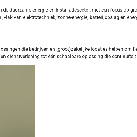
n de duurzame-energie en installatiesector, met een focus op gr
nijvlak van elektrotechniek, zonne-energie, batterijopslag en ene
lossingen die bedrijven en (groot)zakelijke locaties helpen om fl
en dienstverlening tot één schaalbare oplossing die continuïteit