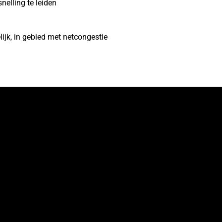
elling te leiden
jk, in gebied met netcongestie