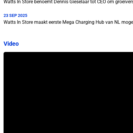
Watts In Store benoemt Dennis Gieselaar tot CEO om groeiversn
23 SEP 2025
Watts In Store maakt eerste Mega Charging Hub van NL mogeli
Video