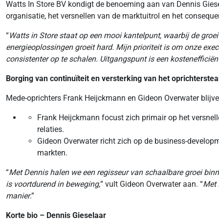
Watts In Store BV kondigt de benoeming aan van Dennis Giesela
organisatie, het versnellen van de marktuitrol en het conseque
“
Watts in Store staat op een mooi kantelpunt, waarbij de groei 
energieoplossingen groeit hard. Mijn prioriteit is om onze exe
consistenter op te schalen. Uitgangspunt is een kostenefficiën
Borging van continuïteit en versterking van het oprichterste
Mede-oprichters Frank Heijckmann en Gideon Overwater blij
Frank Heijckmann focust zich primair op het versnell
relaties.
Gideon Overwater richt zich op de business-develo
markten.
“
Met Dennis halen we een regisseur van schaalbare groei bin
is voortdurend in beweging,
” vult Gideon Overwater aan. “
Met 
manier
.”
Korte bio – Dennis Gieselaar