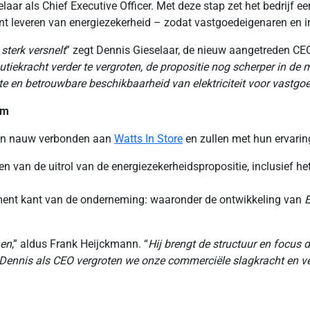
ar als Chief Executive Officer. Met deze stap zet het bedrijf ee
nt leveren van energiezekerheid – zodat vastgoedeigenaren en in
sterk versnelt
” zegt Dennis Gieselaar, de nieuw aangetreden CEO
cutiekracht verder te vergroten, de propositie nog scherper in de
te en betrouwbare beschikbaarheid van elektriciteit voor vastgoe
am
ven nauw verbonden aan
Watts In Store
en zullen met hun ervaring
en van de uitrol van de energiezekerheidspropositie, inclusief 
pment kant van de onderneming: waaronder de ontwikkeling van
E
nen
,” aldus Frank Heijckmann. “
Hij brengt de structuur en focus 
Dennis als CEO vergroten we onze commerciële slagkracht en ve