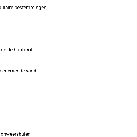
opulaire bestemmingen
ms de hoofdrol
n toenemende wind
 onweersbuien