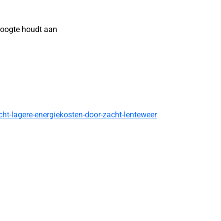
roogte houdt aan
ht-lagere-energiekosten-door-zacht-lenteweer